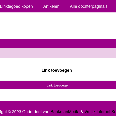
Linktegoed kopen
Artikelen
Alle dochterpagina's
Link toevoegen
Link toevoegen
ight © 2023 Onderdeel van
BaakmanMedia
&
Vrolijk Internet S